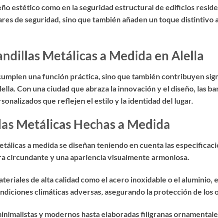
o estético como en la seguridad estructural de edificios residen
ares de seguridad, sino que también añaden un toque distintivo a
andillas Metálicas a Medida en Alella
 cumplen una función práctica, sino que también contribuyen sign
lla. Con una ciudad que abraza la innovación y el diseño, las ba
onalizados que reflejen el estilo y la identidad del lugar.
llas Metálicas Hechas a Medida
etálicas a medida se diseñan teniendo en cuenta las especificaci
ura circundante y una apariencia visualmente armoniosa.
eriales de alta calidad como el acero inoxidable o el aluminio, 
ndiciones climáticas adversas, asegurando la protección de los o
nimalistas y modernos hasta elaboradas filigranas ornamentales,