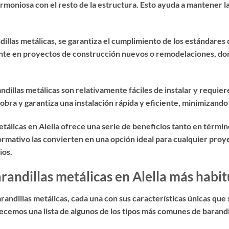
rmoniosa con el resto de la estructura. Esto ayuda a mantener la
llas metálicas, se garantiza el cumplimiento de los estándares d
nte en proyectos de construcción nuevos o remodelaciones, don
ndillas metálicas son relativamente fáciles de instalar y requie
obra y garantiza una instalación rápida y eficiente, minimizando
metálicas en Alella ofrece una serie de beneficios tanto en térm
ormativo las convierten en una opción ideal para cualquier proy
ios.
arandillas metálicas en Alella más habit
arandillas metálicas, cada una con sus características únicas qu
ecemos una lista de algunos de los tipos más comunes de barandill