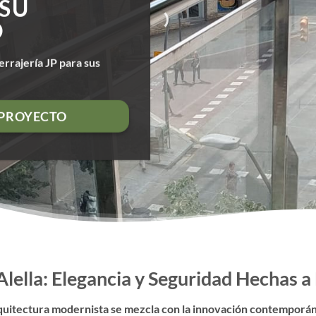
 SU
O
errajería JP para sus
 PROYECTO
Alella: Elegancia y Seguridad Hechas 
arquitectura modernista se mezcla con la innovación contemporán